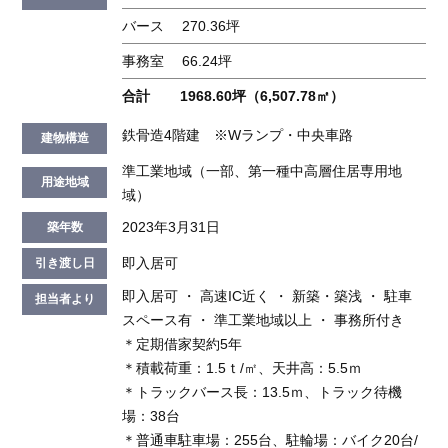
バース
270.36坪
事務室
66.24坪
合計
1968.60坪（6,507.78㎡）
鉄骨造4階建 ※Wランプ・中央車路
建物構造
準工業地域（一部、第一種中高層住居専用地
用途地域
域）
2023年3月31日
築年数
即入居可
引き渡し日
即入居可 ・ 高速IC近く ・ 新築・築浅 ・ 駐車
担当者より
スペース有 ・ 準工業地域以上 ・ 事務所付き
＊定期借家契約5年
＊積載荷重：1.5ｔ/㎡、天井高：5.5ｍ
＊トラックバース長：13.5ｍ、トラック待機
場：38台
＊普通車駐車場：255台、駐輪場：バイク20台/