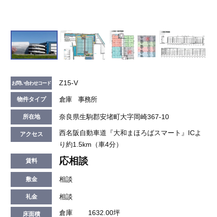
Z15-V
お問い合わせコード
倉庫 事務所
物件タイプ
奈良県生駒郡安堵町大字岡崎367-10
所在地
西名阪自動車道『大和まほろばスマート』ICよ
アクセス
り約1.5km（車4分）
応相談
賃料
相談
敷金
相談
礼金
倉庫
1632.00坪
床面積