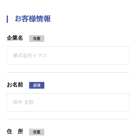
お客様情報
企業名
任意
お名前
必須
住 所
任意