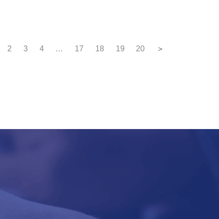
2
3
4
…
17
18
19
20
＞