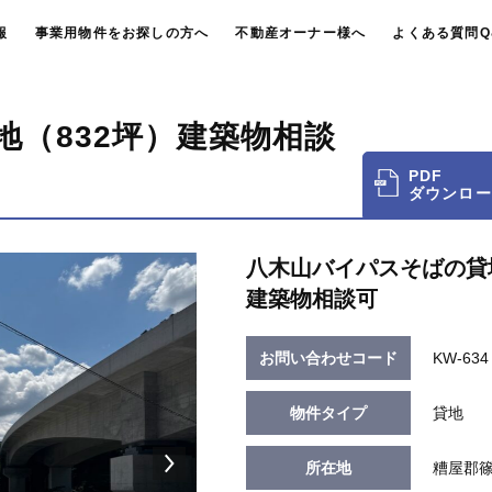
報
事業用物件をお探しの方へ
不動産オーナー様へ
よくある質問Q
（832坪）建築物相談
PDF
ダウンロー
八木山バイパスそばの貸
建築物相談可
お問い合わせコード
KW-634
物件タイプ
貸地
所在地
糟屋郡篠