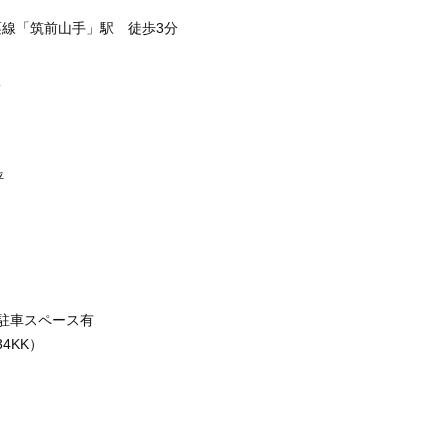
栗線「筑前山手」駅 徒歩3分
坪
 駐車スペース有
34KK）