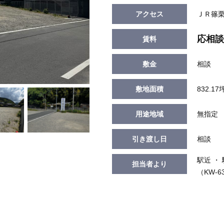
アクセス
ＪＲ篠
応相談
賃料
敷金
相談
敷地面積
832.17
用途地域
無指定
引き渡し日
相談
駅近 ・
担当者より
（KW-6