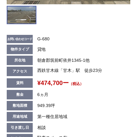
G-680
お問い合わせコード
貸地
物件タイプ
朝倉郡筑前町依井1345-1他
所在地
西鉄甘木線「甘木」駅 徒歩23分
アクセス
¥474,700ー
賃料
（税込）
6ヵ月
敷金
949.39坪
敷地面積
第一種住居地域
用途地域
相談
引き渡し日