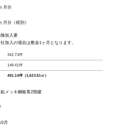
ヶ月分
ヶ月分（税別）
保険加入要
会社加入の場合は敷金1ヶ月となります。
342.73坪
148.41坪
491.14坪（1,623.61㎡）
亜鉛メッキ鋼板葺2階建
坪
10月