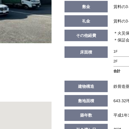
敷金
賃料の3
礼金
賃料の3
＊火災
その他経費
＊保証
1F
床面積
2F
合計
建物構造
鉄骨造
敷地面積
643.32
築年数
平成1年