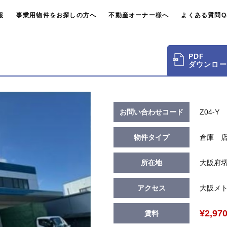
報
事業用物件をお探しの方へ
不動産オーナー様へ
よくある質問Q
PDF
ダウンロー
お問い合わせコード
Z04-Y
物件タイプ
倉庫 
所在地
大阪府堺
アクセス
大阪メト
¥2,97
賃料