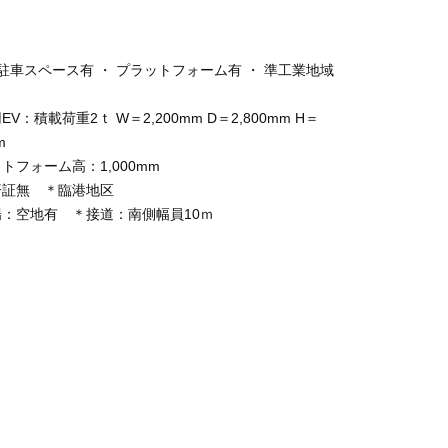
 駐車スペース有 ・ プラットフォーム有 ・ 準工業地域
V：積載荷重2ｔ W＝2,200mm D＝2,800mm H＝
m
トフォーム高：1,000mm
済証無 ＊臨港地区
：空地有 ＊接道：南側幅員10ｍ