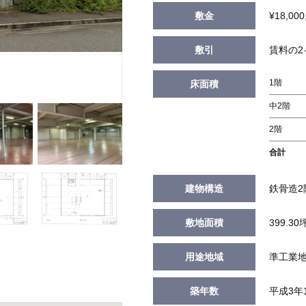
敷金
¥18,000
敷引
賃料の2
1階
床面積
中2階
2階
合計
建物構造
鉄骨造2
敷地面積
399.30
用途地域
準工業
築年数
平成3年