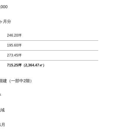
,000
ヶ月分
246.20坪
195.60坪
273.45坪
715.25坪（2,364.47㎡）
階建（一部中2階）
坪
地域
1月