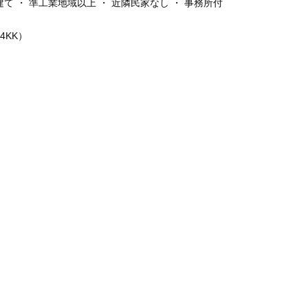
建て ・ 準工業地域以上 ・ 近隣民家なし ・ 事務所付
04KK）