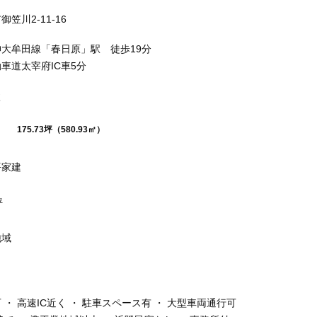
笠川2-11-16
大牟田線「春日原」駅 徒歩19分
車道太宰府IC車5分
175.73坪（580.93㎡）
平家建
坪
地域
 ・ 高速IC近く ・ 駐車スペース有 ・ 大型車両通行可