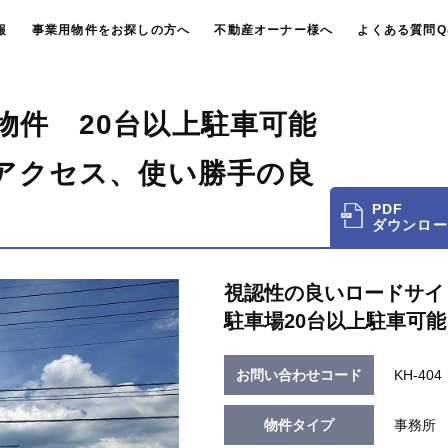
報
事業用物件をお探しの方へ
不動産オーナー様へ
よくある質問Q
物件 20台以上駐車可能
くアクセス、使い勝手の良
PDF
ダウンロー
視認性の良いロードサイ
駐車場20台以上駐車可能
お問い合わせコード
KH-404
物件タイプ
事務所