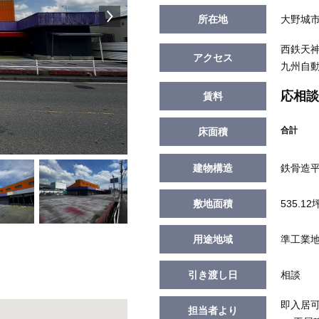
所在地
大野城市御
西鉄天神
アクセス
九州自動
応相談
賃料
合計
床面積
建物構造
鉄骨造
敷地面積
535.12
用途地域
準工業
引き渡し日
相談
即入居可
担当者より