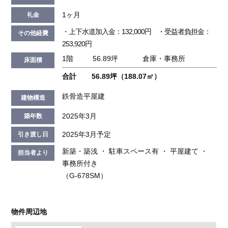
1ヶ月
礼金
・上下水道加入金：132,000円 ・受益者負担金：
その他経費
253,920円
1階
56.89坪
倉庫・事務所
床面積
合計
56.89坪（188.07㎡）
鉄骨造平屋建
建物構造
2025年3月
築年数
2025年3月予定
引き渡し日
新築・築浅 ・ 駐車スペース有 ・ 平屋建て ・
担当者より
事務所付き
（G-678SM）
物件周辺地