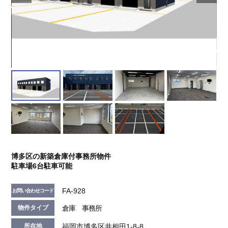
博多区の新築倉庫付事務所物件
駐車場6台駐車可能
FA-928
お問い合わせコード
倉庫 事務所
物件タイプ
福岡市博多区井相田1-8-8
所在地