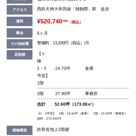
西鉄天神大牟田線「雑餉隈」駅 徒歩
アクセス
¥520,740ー
賃料
（税込）
6ヶ月
敷金
警備料：13,200円（税込）/月
その他経費
【Ⅱ
床面積
棟
2・3
24.70坪
倉庫
号室】
1階
2階
27.90坪
事務所
合計
52.60坪（173.88㎡）
【1・4号室】 1階：16.94坪（倉庫） 2階：20.46坪（事務所）
賃料：370,260円
鉄骨造地上2階建
建物構造