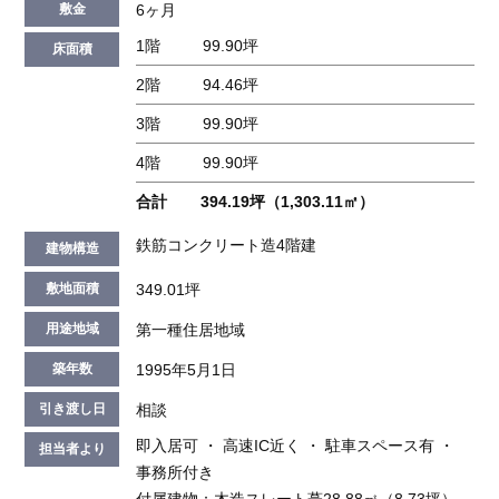
6ヶ月
敷金
1階
99.90坪
床面積
2階
94.46坪
3階
99.90坪
4階
99.90坪
合計
394.19坪（1,303.11㎡）
鉄筋コンクリート造4階建
建物構造
349.01坪
敷地面積
第一種住居地域
用途地域
1995年5月1日
築年数
相談
引き渡し日
即入居可 ・ 高速IC近く ・ 駐車スペース有 ・
担当者より
事務所付き