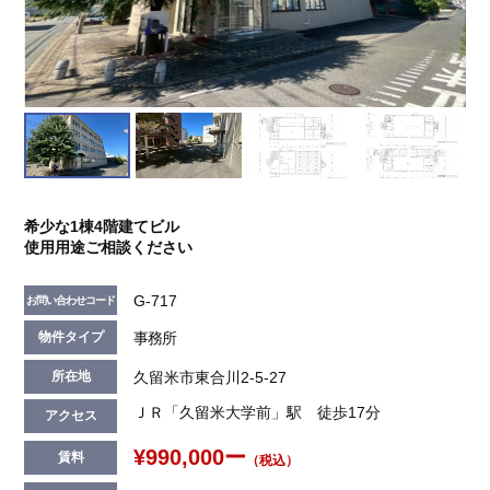
希少な1棟4階建てビル
使用用途ご相談ください
G-717
お問い合わせコード
事務所
物件タイプ
久留米市東合川2-5-27
所在地
ＪＲ「久留米大学前」駅 徒歩17分
アクセス
¥990,000ー
賃料
（税込）