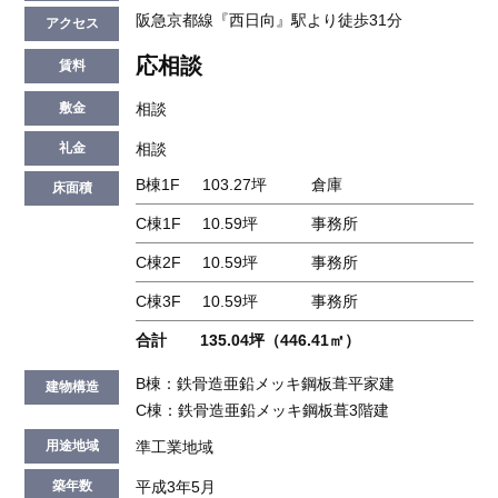
阪急京都線『西日向』駅より徒歩31分
アクセス
応相談
賃料
相談
敷金
相談
礼金
B棟1F
103.27坪
倉庫
床面積
C棟1F
10.59坪
事務所
C棟2F
10.59坪
事務所
C棟3F
10.59坪
事務所
合計
135.04坪（446.41㎡）
B棟：鉄骨造亜鉛メッキ鋼板葺平家建
建物構造
C棟：鉄骨造亜鉛メッキ鋼板葺3階建
準工業地域
用途地域
平成3年5月
築年数