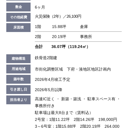
6ヶ月
敷金
火災保険（2年）／26,100円
その他経費
1階
15.88坪
倉庫
床面積
2階
20.19坪
事務所
合計
36.07坪（119.24㎡）
鉄骨造2階建
建物構造
市街化調整区域 下府・湊地区地区計画内
用途地域
2026年4月竣工予定
築年数
2026年5月以降
引き渡し日
高速IC近く ・ 新築・築浅 ・ 駐車スペース有 ・
担当者より
事務所付き
駐車場は最大8台まで（賃料込）
2号室：1階11.22坪 2階14.26坪 198,000円
3～6号室：1階15.88坪 2階20.19坪 264,000