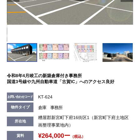
令和8年4月竣工の新築倉庫付き事務所
国道3号線や九州自動車道「古賀IC」へのアクセス良好
KT-624
お問い合わせコード
倉庫 事務所
物件タイプ
糟屋郡新宮町下府16街区1（新宮町下府土地区
所在地
画整理事業地内）
¥264,000ー
賃料
（税込）