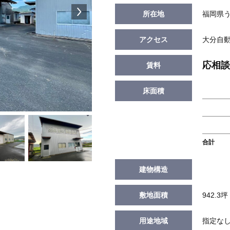
所在地
福岡県う
アクセス
大分自動
応相談
賃料
床面積
合計
建物構造
敷地面積
942.3坪
用途地域
指定な