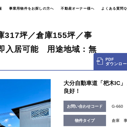
報
事業用物件をお探しの方へ
不動産オーナー様へ
よくある質問Q
317坪／倉庫155坪／事
 即入居可能 用途地域：無
PDF
ダウンロー
大分自動車道「杷木IC
良好！
お問い合わせコード
G-660
物件タイプ
倉庫 