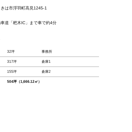
きは市浮羽町高見1245-1
車道「杷木IC」まで車で約4分
32坪
事務所
317坪
倉庫1
155坪
倉庫2
504坪（1,666.12㎡）
し