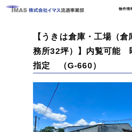
物件情
【うきは倉庫・工場（倉庫
務所32坪）】内覧可能
指定 （G-660）