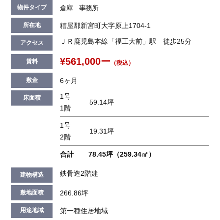
倉庫 事務所
物件タイプ
糟屋郡新宮町大字原上1704-1
所在地
ＪＲ鹿児島本線「福工大前」駅 徒歩25分
アクセス
¥561,000ー
賃料
（税込）
6ヶ月
敷金
1号
床面積
59.14坪
1階
1号
19.31坪
2階
合計
78.45坪（259.34㎡）
鉄骨造2階建
建物構造
266.86坪
敷地面積
第一種住居地域
用途地域