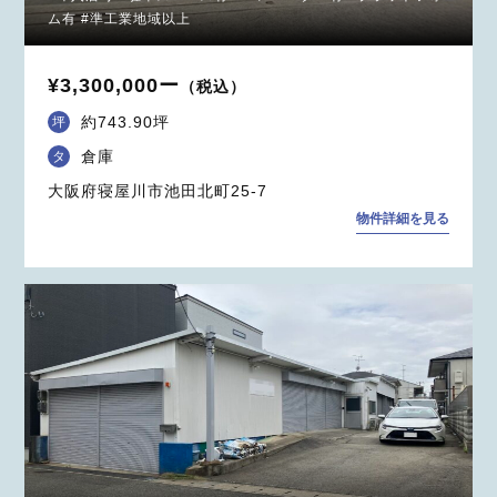
ム有 #準工業地域以上
¥3,300,000ー
（税込）
約743.90坪
坪
倉庫
タ
大阪府寝屋川市池田北町25-7
物件詳細を見る