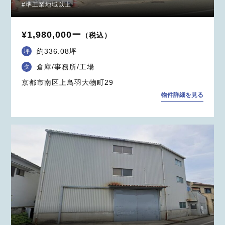
#準工業地域以上
¥1,980,000ー
（税込）
約336.08坪
坪
倉庫/事務所/工場
タ
京都市南区上鳥羽大物町29
物件詳細を見る