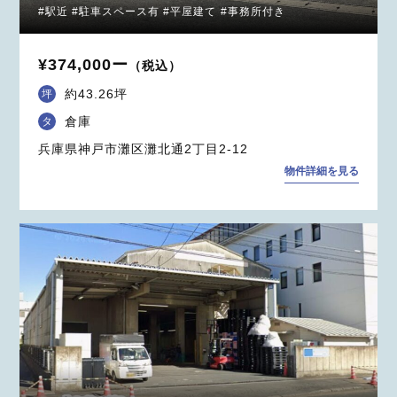
#駅近 #駐車スペース有 #平屋建て #事務所付き
¥374,000ー
（税込）
約43.26坪
坪
倉庫
タ
兵庫県神戸市灘区灘北通2丁目2-12
物件詳細を見る