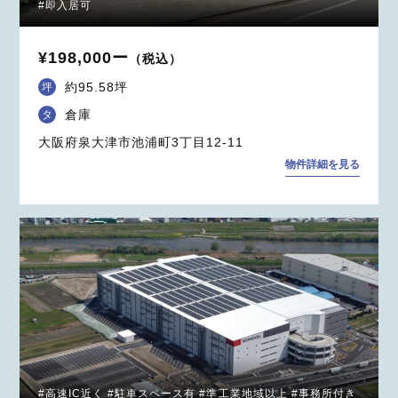
#即入居可
¥198,000ー
（税込）
約95.58坪
坪
倉庫
タ
大阪府泉大津市池浦町3丁目12-11
物件詳細を見る
#高速IC近く #駐車スペース有 #準工業地域以上 #事務所付き