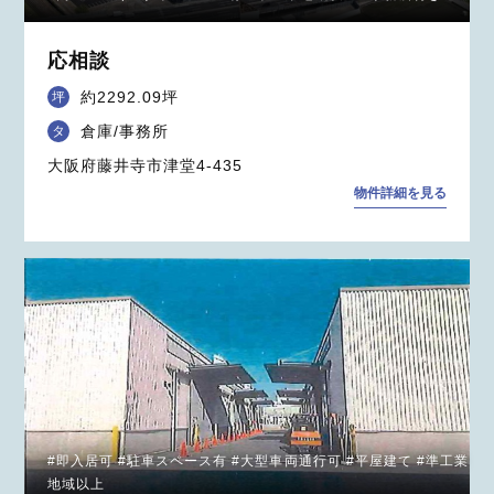
応相談
約2292.09坪
坪
倉庫/事務所
タ
大阪府藤井寺市津堂4-435
物件詳細を見る
#即入居可 #駐車スペース有 #大型車両通行可 #平屋建て #準工業
地域以上