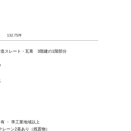
132.75坪
造スレート・瓦葺 3階建の1階部分
坪
域
有 ・ 準工業地域以上
ｔクレーン2基あり（残置物）