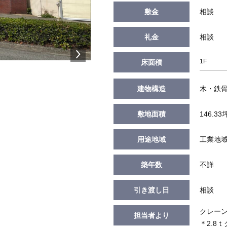
敷金
相談
礼金
相談
1F
床面積
建物構造
木・鉄骨
敷地面積
146.33
用途地域
工業地
築年数
不詳
引き渡し日
相談
クレーン
担当者より
＊2.8