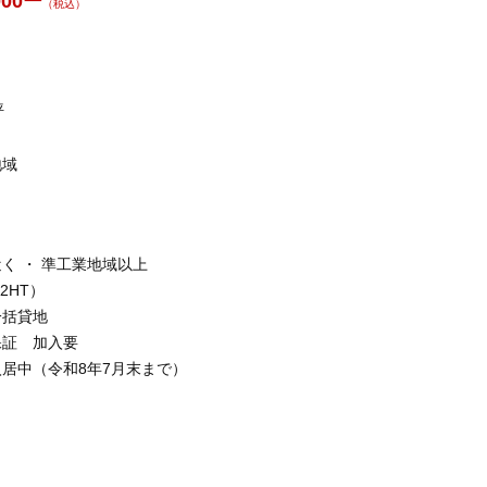
000ー
（税込）
坪
地域
近く ・ 準工業地域以上
12HT）
一括貸地
保証 加入要
居中（令和8年7月末まで）