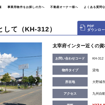
報
事業用物件をお探しの方へ
不動産オーナー様へ
よくある質問Q
PDF
して（KH-312）
ダウンロー
太宰府インター近くの資
お問い合わせコード
KH-312
物件タイプ
貸地
所在地
大野城市
アクセス
九州自