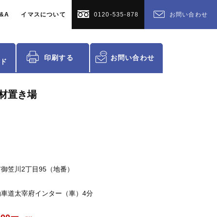
&A
イマスについて
0120-535-878
お問い合わせ
印刷する
お問い合わせ
ド
材置き場
御笠川2丁目95（地番）
動車道太宰府インター（車）4分